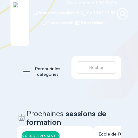
Votre contact
LPO PACA
formation.paca@lpo.fr
06 18 87 15 59
Notre site web
Notre LinkedIn
Parcourir les
catégories
Prochaines
sessions de
formation
Ecole de l’Ornitho
3 PLACES RESTANTES