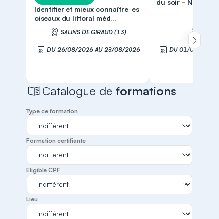
du soir - Niveau 2
Identifier et mieux connaître les
oiseaux du littoral méd...
SALINS DE GIRAUD (13)
MARSE
Défiler 
DU 26/08/2026 AU 28/08/2026
DU 01/09/2026 
S'inscrire
S'inscr
Catalogue de
formations
Type de formation
Formation certifiante
Eligible CPF
Lieu